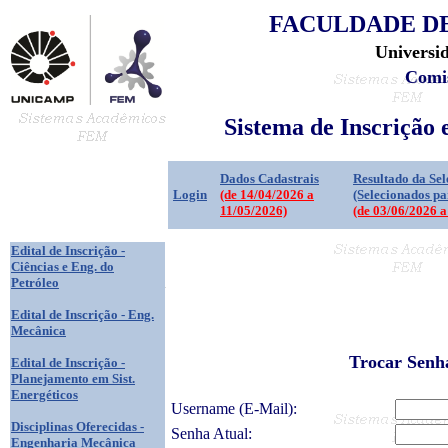
FACULDADE D
Universi
Comi
Sistema de Inscrição
Dados Cadastrais
Resultado da Sel
Login
(de 14/04/2026 a
(Selecionados pa
11/05/2026)
(de 03/06/2026 a
Edital de Inscrição -
Ciências e Eng. do
Petróleo
Edital de Inscrição - Eng.
Mecânica
Trocar Senh
Edital de Inscrição -
Planejamento em Sist.
Energéticos
Username (E-Mail):
Disciplinas Oferecidas -
Senha Atual:
Engenharia Mecânica