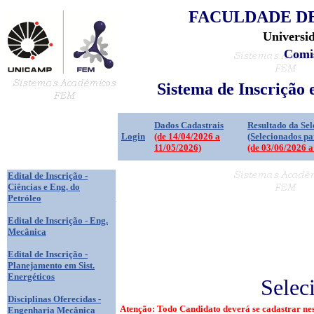
FACULDADE D
Universi
Comi
Sistema de Inscrição
Dados Cadastrais
Resultado da Sel
Login
(de 14/04/2026 a
(Selecionados pa
11/05/2026)
(de 03/06/2026 a
Edital de Inscrição -
Ciências e Eng. do
Petróleo
Edital de Inscrição - Eng.
Mecânica
Edital de Inscrição -
Planejamento em Sist.
Energéticos
Selec
Disciplinas Oferecidas -
Atenção: Todo Candidato deverá se cadastrar nes
Engenharia Mecânica