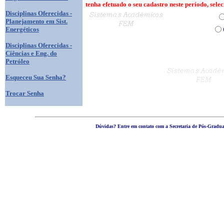
tenha efetuado o seu cadastro neste período, sel
Disciplinas Oferecidas -
Planejamento em Sist.
Energéticos
Disciplinas Oferecidas -
Ciências e Eng. do
Petróleo
Esqueceu Sua Senha?
Trocar Senha
Dúvidas? Entre em contato com a Secretaria de Pós-Graduaç